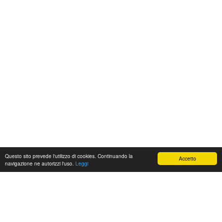
Questo sito prevede l'utilizzo di cookies. Continuando la
Accetto
navigazione ne autorizzi l'uso.
Leggi